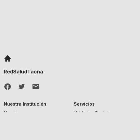
RedSaludTacna
Nuestra Institución
Servicios
Nosotros
Unidades Orgánicas
Documentos de gestión
Microredes
Normativas
Directorio de funcionarios